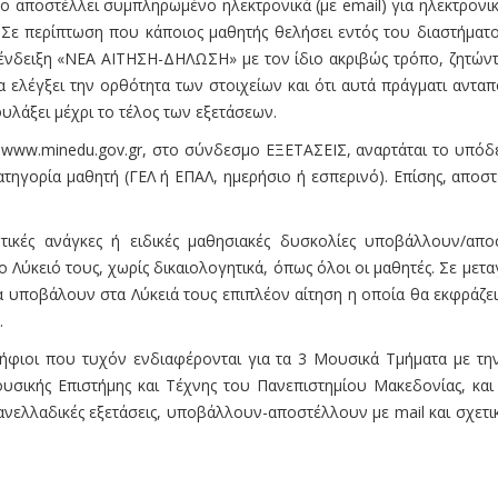
 το αποστέλλει συμπληρωμένο ηλεκτρονικά (με email) για ηλεκτρον
 Σε περίπτωση που κάποιος μαθητής θελήσει εντός του διαστήματ
ην ένδειξη «ΝΕΑ ΑΙΤΗΣΗ-ΔΗΛΩΣΗ» με τον ίδιο ακριβώς τρόπο, ζητών
θα ελέγξει την ορθότητα των στοιχείων και ότι αυτά πράγματι ανταπ
υλάξει μέχρι το τέλος των εξετάσεων.
www.minedu.gov.gr, στο σύνδεσμο ΕΞΕΤΑΣΕΙΣ, αναρτάται το υπόδει
ηγορία μαθητή (ΓΕΛ ή ΕΠΑΛ, ημερήσιο ή εσπερινό). Επίσης, αποστέ
ευτικές ανάγκες ή ειδικές μαθησιακές δυσκολίες υποβάλλουν/α
ο Λύκειό τους, χωρίς δικαιολογητικά, όπως όλοι οι μαθητές. Σε με
θα υποβάλουν στα Λύκειά τους επιπλέον αίτηση η οποία θα εκφράζει
.
ήφιοι που τυχόν ενδιαφέρονται για τα 3 Μουσικά Τμήματα με την
υσικής Επιστήµης και Τέχνης του Πανεπιστηµίου Μακεδονίας, κ
πανελλαδικές εξετάσεις, υποβάλλουν-αποστέλλουν με mail και σχετ