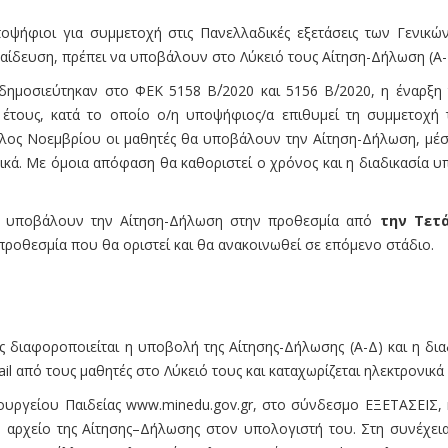
ψήφιοι για συμμετοχή στις Πανελλαδικές εξετάσεις των Γενικών
παίδευση, πρέπει να υποβάλουν στο Λύκειό τους Αίτηση-Δήλωση (Α-Δ
ημοσιεύτηκαν στο ΦΕΚ 5158 Β΄/2020 και 5156 Β΄/2020, η έναρξη 
τους, κατά το οποίο ο/η υποψήφιος/α επιθυμεί τη συμμετοχή του
 τέλος Νοεμβρίου οι μαθητές θα υποβάλουν την Αίτηση-Δήλωση, μέσ
ονικά. Με όμοια απόφαση θα καθοριστεί ο χρόνος και η διαδικασί
υποβάλουν την Αίτηση-Δήλωση στην προθεσμία από
την Τετά
οθεσμία που θα οριστεί και θα ανακοινωθεί σε επόμενο στάδιο.
διαφοροποιείται η υποβολή της Αίτησης-Δήλωσης (Α-Δ) και η διαδι
l από τους μαθητές στο Λύκειό τους και καταχωρίζεται ηλεκτρονικά 
πουργείου Παιδείας www.minedu.gov.gr, στο σύνδεσμο ΕΞΕΤΑΣΕΙΣ, 
το αρχείο της Αίτησης–Δήλωσης στον υπολογιστή του. Στη συνέχεια