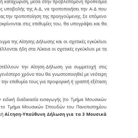
ική καταχώριση, μέσα στην προβλεπόμενη προθεσμία
ος υποβολής της Α-Δ, να τροποποιήσει την Α-Δ που
τας την τροποποίηση της προηγούμενης. Σε επόμενο
οκρίνονται στις επιθυμίες του, θα υπογράψει και θα
γμα της Αίτησης-Δήλωσης και οι σχετικές εγκύκλιοι
λλονται ήδη στα Λύκεια οι σχετικές εγκύκλιοι με τα
ποστέλλουν την Αίτηση-Δήλωση για συμμετοχή στις
ταγενέστερο χρόνο που θα γνωστοποιηθεί με νεότερη
 την επιθυμία τους για προφορική ή γραπτή εξέταση
 ειδική διαδικασία εισαγωγής (το Τµήµα Μουσικών
αι το Τµήµα Μουσικών Σπουδών του Πανεπιστηµίου
ική
Αίτηση-Υπεύθυνη Δήλωση για τα 3 Μουσικά