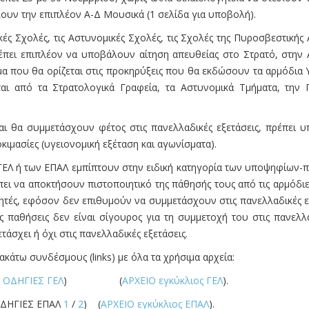
λουν την επιπλέον Α-Δ Μουσικά (1 σελίδα για υποβολή).
ές Σχολές, τις Αστυνομικές Σχολές, τις Σχολές της Πυροσβεστικής 
πει επιπλέον να υποβάλουν αίτηση απευθείας στο Στρατό, στην 
α που θα ορίζεται στις προκηρύξεις που θα εκδώσουν τα αρμόδια Υ
ται από τα Στρατολογικά Γραφεία, τα Αστυνομικά Τμήματα, την Π
ι θα συμμετάσχουν φέτος στις πανελλαδικές εξετάσεις, πρέπει 
κιμασίες (υγειονομική εξέταση και αγωνίσματα).
ν ΓΕΛ ή των ΕΠΑΛ εμπίπτουν στην ειδική κατηγορία των υποψηφίων
πει να αποκτήσουν πιστοποιητικό της πάθησής τους από τις αρμόδ
αθητές, εφόσον δεν επιθυμούν να συμμετάσχουν στις πανελλαδικές 
 παθήσεις δεν είναι σίγουρος για τη συμμετοχή του στις πανελλα
άσχει ή όχι στις πανελλαδικές εξετάσεις.
κάτω συνδέσμους (links) με όλα τα χρήσιμα αρχεία:
 ΟΔΗΓΙΕΣ ΓΕΛ
) (
ΑΡΧΕΙΟ εγκύκλιος ΓΕΛ
).
ΙΕΣ ΕΠΑΛ
1
/
2
) (
ΑΡΧΕΙΟ εγκύκλιος ΕΠΑΛ
).