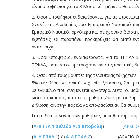
είναι υποψήφιοι για τα 3 Μουσικά Τμήματα, θα στεί
2. Όσοι υποψήφιοι ενδιαφέρονται για τις Στρατιωτικ
Σχολές της Ακαδημίας του Εμπορικού Ναυτικού πρέ
Εμπορικό Ναυτικό, αργότερα και σε χρονικό διάστημ
εξετάσεις. Οι παραπάνω προκηρύξεις θα διατίθεν
αντίστοιχα.
3. Όσοι υποψήφιοι ενδιαφέρονται για τα ΤΕΦΑΑ κα
ΤΕΦΑΑ, ώστε να συμμετάσχουν και στις πρακτικές δο
4. Όσοι από τους μαθητές της τελευταίας τάξης τω
5% των θέσεων εισακτέων χωρίς εξετάσεις), θα πρέ
με εγκύκλιο που αναμένεται αργότερα. Αυτοί οι μ
ωστόσο κάποιος από τους μαθητές/ριες με σοβαρές
Δήλωση και στην πορεία να αποφασίσει αν θα συμμετ
Για τη διευκόλυνση των μαθητών, παραθέτουμε παρα
(
Α-Δ ΓΕΛ 1 σελίδα για υποβολή
)
(
ΑΡΧΕΙΟ
(
Α-Δ ΕΠΑΛ 1
) / (
Α-Δ ΕΠΑΛ 2
)
(ΑΡΧΕΙΟ ΟΔΗΓ