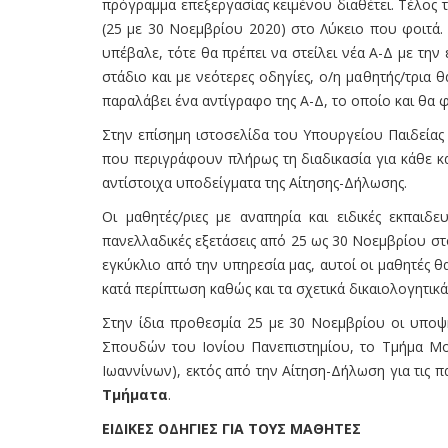
πρόγραμμα επεξεργασίας κειμένου διαθέτει. Τέλος
(25 με 30 Νοεμβρίου 2020) στο Λύκειο που φοιτά.
υπέβαλε, τότε θα πρέπει να στείλει νέα Α-Δ με τ
στάδιο και με νεότερες οδηγίες, ο/η μαθητής/τρια 
παραλάβει ένα αντίγραφο της Α-Δ, το οποίο και θα φ
Στην επίσημη ιστοσελίδα του Υπουργείου Παιδείας 
που περιγράφουν πλήρως τη διαδικασία για κάθε κατ
αντίστοιχα υποδείγματα της Αίτησης-Δήλωσης.
Οι μαθητές/ριες με αναπηρία και ειδικές εκπαιδ
πανελλαδικές εξετάσεις από 25 ως 30 Νοεμβρίου στ
εγκύκλιο από την υπηρεσία μας, αυτοί οι μαθητές 
κατά περίπτωση καθώς και τα σχετικά δικαιολογητικά
Στην ίδια προθεσμία 25 με 30 Νοεμβρίου οι υποψ
Σπουδών του Ιονίου Πανεπιστηµίου, το Τµήµα Μο
Ιωαννίνων), εκτός από την Αίτηση-Δήλωση για τις 
Τμήματα
.
ΕΙΔΙΚΕΣ ΟΔΗΓΙΕΣ ΓΙΑ ΤΟΥΣ ΜΑΘΗΤΕΣ