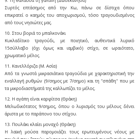
9. Τη θάλασσα τη γαλανή (Δωδεκάνησα)
Συρτός επτάσημος από την Κω, πάνω σε δίστιχα όπου
επικρατεί ο καημός του αποχωρισμού, τόσο τραγουδισμένος
από τους νησιώτες μας.
10. Στου βοριά το μπαλκονάκι
Κυκλαδίτικο τραγούδι, με ποιητικό, αυθεντικά λυρικό
15σύλλαβο (όχι όμως και ιαμβικό) στίχο, σε ωραιότατο,
χρωματικό μέλος.
11. Κανελλόριζα (Μ. Ασία)
Από τα γνωστά μικρασιάτικα τραγούδια με χαρακτηριστική την
εναλλαγή ρυθμών (9/σημος με 7/σημο) και τη "σπάθη" που με
τα μικροδιαστήματά της καλλωπίζει το μέλος.
12. Η αγάπη είναι καρφίτσα (Θράκη)
Μελωδικότατος 9/σημος, όπου ο λυρισμός του μέλους δένει
άριστα με το παράπονο του στίχου.
13. Πουλάκι κλαίει μοναχό (Θράκη)
Η λαϊκή μούσα παρομοιάζει τους ερωτευμένους νέους με