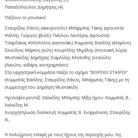
Παπαδόπουλος Δημήτρης (4)
Παίζουν οι μουσικοί
Σταυρίδης Θάνος (ακκορντεόν) Μπάρμπας Τάκης (κρουστά)
Ψάλτης Γιώργος (βιολί) Παύλου Λευτέρης (κρουστά)
Τσαρδάκας Απόστολος (κανονάκι) Κομματάς Βασίλης (κλαρίνο)
Σκούλιος Μάρκος (ούτι) Κουρτίδης Μιχάλης (ποντιακή λύρα)
Μυστακίδης Δημήτρης Σιαμλίδης Κλεάνθης (νταούλι)
(Λαούτο, κιθάρα, κοντραμπάσο)
Στα ορχηστρικά κομμάτια παίζει το σχήμα "ΒΟΡΕΙΟΙ ΕΤΑΙΡΟΙ"
(Κομματάς Βασίλης. Σταυρίδης Θάνος, Μπάρμπας Τάκης) με τη
συμμετοχή του Δημήτρη Μυστακίδη
Ηχοληψία-μοντάζ: Χαλκίδης Μπάμπης Μίξη ήχου: Κομματάς Β.,
Χαλκίδης Μ.
Ενορχήστρωση-διασκευή: Κομματάς Β. Εναρμόνιση: Σταυρίδης
Θ.,
Η πολύχρονη επαφή με τους ήχους της περιοχής μου, της