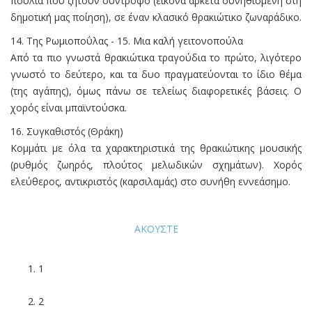
πουλιά που ζητούν σύντροφο (εικόνα αρκετά συνηθισμένη στη
δημοτική μας ποίηση), σε έναν κλασικό θρακιώτικο ζωναράδικο.
14. Της Ρωμιοποΰλας - 15. Μια καλή γειτονοπούλα
Από τα πιο γνωστά θρακιώτικα τραγούδια το πρώτο, λιγότερο
γνωστό το δεύτερο, και τα δυο πραγματεύονται το ίδιο θέμα
(της αγάπης), όμως πάνω σε τελείως διαφορετικές βάσεις. Ο
χορός είναι μπαϊντούσκα.
16. Συγκαθιστός (Θράκη)
Κομμάτι με όλα τα χαρακτηριστικά της θρακιώτικης μουσικής
(ρυθμός ζωηρός, πλούτος μελωδικών σχημάτων). Χορός
ελεύθερος, αντικριστός (καρσιλαμάς) στο συνήθη εννεάσημο.
ΑΚΟΥΣΤΕ
1
2