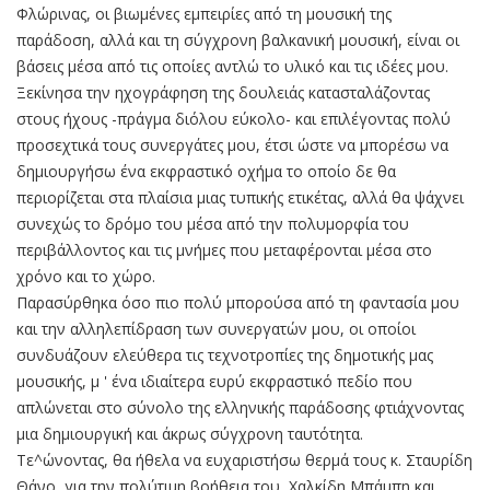
Φλώρινας, οι βιωμένες εμπειρίες από τη μουσική της
παράδοση, αλλά και τη σύγχρονη βαλκανική μουσική, είναι οι
βάσεις μέσα από τις οποίες αντλώ το υλικό και τις ιδέες μου.
Ξεκίνησα την ηχογράφηση της δουλειάς κατασταλάζοντας
στους ήχους -πράγμα διόλου εύκολο- και επιλέγοντας πολύ
προσεχτικά τους συνεργάτες μου, έτσι ώστε να μπορέσω να
δημιουργήσω ένα εκφραστικό οχήμα το οποίο δε θα
περιορίζεται στα πλαίσια μιας τυπικής ετικέτας, αλλά θα ψάχνει
συνεχώς το δρόμο του μέσα από την πολυμορφία του
περιβάλλοντος και τις μνήμες που μεταφέρονται μέσα στο
χρόνο και το χώρο.
Παρασύρθηκα όσο πιο πολύ μπορούσα από τη φαντασία μου
και την αλληλεπίδραση των συνεργατών μου, οι οποίοι
συνδυάζουν ελεύθερα τις τεχνοτροπίες της δημοτικής μας
μουσικής, μ ' ένα ιδιαίτερα ευρύ εκφραστικό πεδίο που
απλώνεται στο σύνολο της ελληνικής παράδοσης φτιάχνοντας
μια δημιουργική και άκρως σύγχρονη ταυτότητα.
Τε^ώνοντας, θα ήθελα να ευχαριστήσω θερμά τους κ. Σταυρίδη
Θάνο, για την πολύτιμη βοήθεια του, Χαλκίδη Μπάμπη και