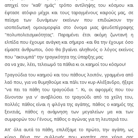
απηχεί τον "καθ' ημάς" τρόπο αντίληψης του κόσμου και
έφτασε ατόφιο μέχρι και τους ταραγμένους καιρούς μας, σε
πείσμα των δυνάμεων εκείνων που επιδιώκουν την
ισοπεδωτική ομοιομορφία στο όνομα μιας ψευδεπίγραφης
"πολυπολιτισμικότητας". Παραμένει έτσι ακόμη ζωντανή η
ελπίδα που έχουμε ανάγκη και σήμερα -και θα την έχουμε όσο
είμαστε άνθρωποι, όσο θα βγαίνει αληθινός ο λόγος εκείνος
που "ακουμπά" την τραγικότητα της ύπαρξης μας:
σα να χαν, λέει, τελειωμό τα πάθια κι οι καημοί του κόσμου!
Τραγούδια του καημού και του πάθους λοιπόν, γραμμένα από
λαό που, για να θυμηθούμε και πάλι τον κυρ-Αλέξανδρο, ήξερε
"να πει τα πάθη του τραγούδια ". Κι, οι αφορμές που του
δίνονταν για ν' αναβλύσει το τραγούδι από τα χείλη του,
πολλές: πάθος είναι η φλόγα της αγάπης, πάθος ο καημός της
ξενιτιάς, πάθος η ανάμνηση των μεγαλείων μα και των
συμφορών του Γένους, πάθος ο αγώνας για τη λευτεριά του.
Απ' όλα αυτά τα πάθη, επιλέξαμε το πρώτο, την αγάπη, ως
κύριο θέμα της συλλογής που κρατάτε στα χέρια σας