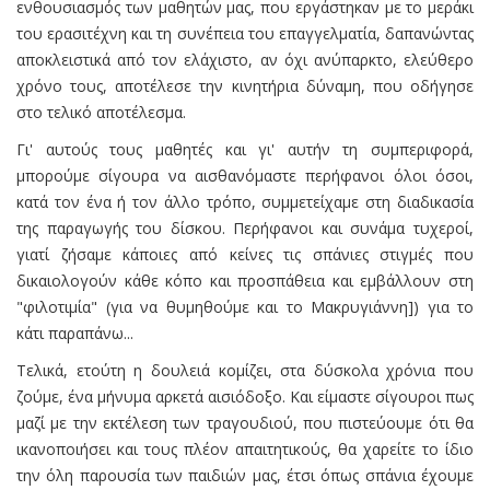
ενθουσιασμός των μαθητών μας, που εργάστηκαν με το μεράκι
του ερασιτέχνη και τη συνέπεια του επαγγελματία, δαπανώντας
αποκλειστικά από τον ελάχιστο, αν όχι ανύπαρκτο, ελεύθερο
χρόνο τους, αποτέλεσε την κινητήρια δύναμη, που οδήγησε
στο τελικό αποτέλεσμα.
Γι' αυτούς τους μαθητές και γι' αυτήν τη συμπεριφορά,
μπορούμε σίγουρα να αισθανόμαστε περήφανοι όλοι όσοι,
κατά τον ένα ή τον άλλο τρόπο, συμμετείχαμε στη διαδικασία
της παραγωγής του δίσκου. Περήφανοι και συνάμα τυχεροί,
γιατί ζήσαμε κάποιες από κείνες τις σπάνιες στιγμές που
δικαιολογούν κάθε κόπο και προσπάθεια και εμβάλλουν στη
"φιλοτιμία" (για να θυμηθούμε και το Μακρυγιάννη]) για το
κάτι παραπάνω...
Τελικά, ετούτη η δουλειά κομίζει, στα δύσκολα χρόνια που
ζούμε, ένα μήνυμα αρκετά αισιόδοξο. Και είμαστε σίγουροι πως
μαζί με την εκτέλεση των τραγουδιού, που πιστεύουμε ότι θα
ικανοποιήσει και τους πλέον απαιτητικούς, θα χαρείτε το ίδιο
την όλη παρουσία των παιδιών μας, έτσι όπως σπάνια έχουμε