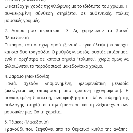
Ο κατεξοχήν χορός της Φλώρινας με το ιδιότυπο του χρώμα. Η
συγκεκριμένη σύνθεση στηρίζεται σε αυθεντικές, παλιές
μουσικές γραμμές.
2. Ασπρα μου περιστέρια- 3. Ας χαμήλωναν τα βουνά
(Μακεδονία)
Ο καημός του αποχωρισμού (ξενιτιά - εγκατάλειψη) κυριαρχεί
και στα δυο τραγούδια. Ο ρυθμός γνωστός, συρτός επτάσημος,
ενώ η ορχήστρα σε κάποια σημεία "τολμάει", χωρίς όμως να
αλλοιώνεται το παραδοσιακό μακεδονίτικο χρώμα.
4. Ζάραμο (Μακεδονία)
Παλιά, σχεδόν λησμονημένη, φλωρινιώτικη μελωδία
(ακούγεται ως υπόκρουση από ζωντανή ηχογράφηση). Η
συγκεκριμένη διασκευή, αναμφισβήτητα η πλέον τολμηρή της
συλλογής, στηρίζεται στην έμπνευση και τη δεξιοτεχνία των
μουσικών μας. Θα τη χαρείτε...
5. Τζιάκας (Μακεδονία)
Τραγούδι που ξεφεύγει από το θεματικό κύκλο της αγάπης,