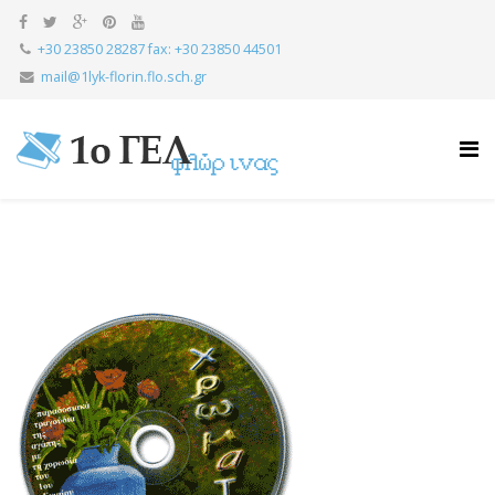
+30 23850 28287 fax: +30 23850 44501
mail@1lyk-florin.flo.sch.gr