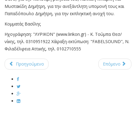
Μυστακίδη Δημήτρη, για την ανεξάντλητη υπομονή τους και
Παπαδόπουλο Δημήτρη, για την εκπληκτική ανοχή του.
Κομματάς Βασίλης
Ηχογράφηση: "ΛΥΡΙΚΟΝ" (www.lirikon.gr) - Κ. Τούμπα Θεσ/
νίκης, τηλ. 0310951922 Χάϊραξη-εκτύπωση: "FABELSOUND", Ν.
Φιλαδέλφεια Αττικής, τηλ. 0102710555
Προηγούμενο
Επόμενο