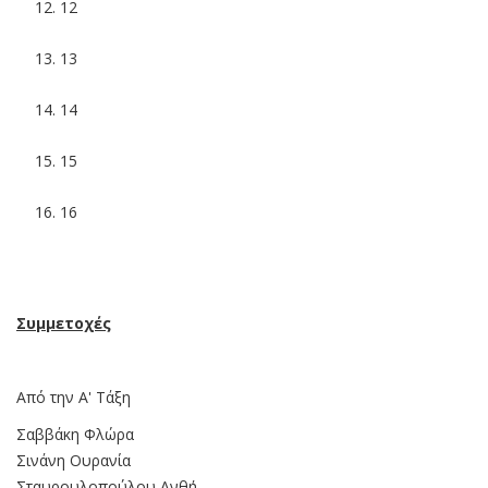
12
13
14
15
16
Συμμετοχές
Από την Α' Τάξη
Σαββάκη Φλώρα
Σινάνη Ουρανία
Σταυρουλοπούλου Ανθή