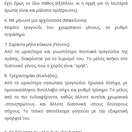
έχει όμως το ίδιο πάθος (εξάλλου, κι η ορμή για τη λευτεριά
έρωτας είναι και μάλιστα αγιάτρευτος).
6. Με μήνυσε μια αρχόντισσα (Μακεδονία)
Κεφάτο τραγούδι του χρωματικού γένους, σε ρυθμό
τετράσημο.
7. Σαράντα μήλα κόκκινα (Πόντος)
Από τα ωραιότερα και γνωστότερα ποντιακά τραγούδια της
αγάπης, διακρίνεται για το λυρισμό του. Το μέλος ανήκει στο
διατονικό γένος, ενώ ο χορός είναι "ομάλ",
8. Τρεχαντηράκι (Κυκλάδες)
Από τα ωραιότερα νησιώτικα τραγούδια. Ερωτικά δίστιχα, με
ομοιοκατάληκτο Βσύλλαβο στίχο και ρυθμό τρίσημο. Το μέλος
από τα πιο ενδιαφέροντα, καθώς άλλοτε κινείται χρωματικά
-στουςπρώτους- και άλλοτε διατονικά -στους δεύτερους
στίχους. Το τελικό αποτέλεσμα γοητεύει με την εξαιρετική
ομορφιά του.