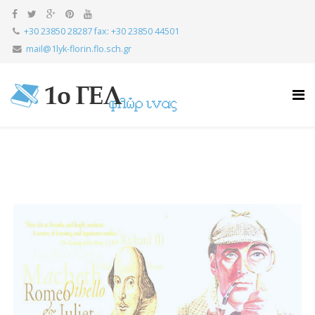
+30 23850 28287 fax: +30 23850 44501
mail@1lyk-florin.flo.sch.gr