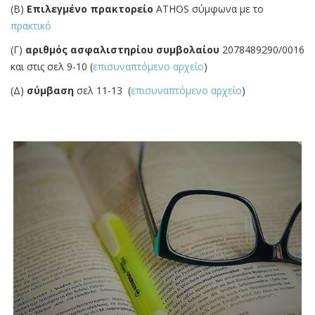
(Α) τις
προσφορές των ταξ. γραφείων
σελ 1-3 (
επισυναπτόμενο αρχείο
) ΑΜΥΝΤΑΙΟ TRAVEL
σελ 4-5 (
επισυναπτόμενο αρχείο
) dayrise holidays
σελ 6-7 (
επισυναπτόμενο αρχείο
) athos
(Β)
Επιλεγμένο πρακτορείο
ATHOS σύμφωνα με το
πρακτικό
(Γ)
αριθμός ασφαλιστηρίου συμβολαίου
2078489290/0016
και στις σελ 9-10 (
επισυναπτόμενο αρχείο
)
(Δ)
σύμβαση
σελ 11-13 (
επισυναπτόμενο αρχείο
)