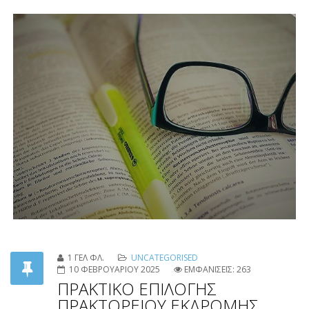
Βενετία - Λουμπλιάνα - Τεργέστη
βρείτε το αρχείο
εδώ