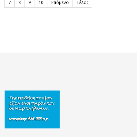
NaN
Έναρξη
Προηγούμενο
1
2
3
4
5
6
7
8
9
10
Επόμενο
Τέλος