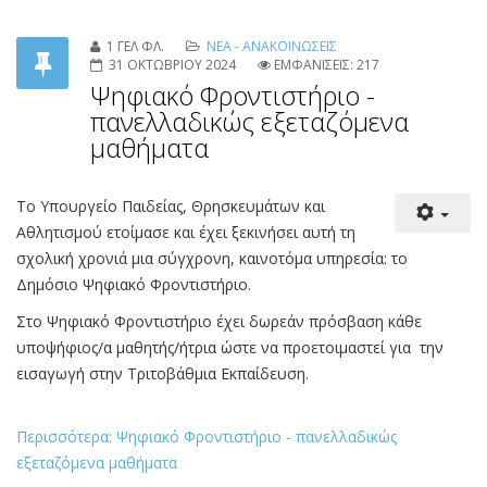
του
έτους 202
5
(από 0
2
Ιανουαρίου 2025
έως και 31 Μαρτίου
2025
). Περισσότερα
εδώ
1 ΓΕΛ ΦΛ.
ΝΕΑ - ΑΝΑΚΟΙΝΩΣΕΙΣ
31 ΟΚΤΩΒΡΙΟΥ 2024
ΕΜΦΑΝΙΣΕΙΣ: 217
Ψηφιακό Φροντιστήριο -
πανελλαδικώς εξεταζόμενα
μαθήματα
To Υπουργείο Παιδείας, Θρησκευμάτων και
Αθλητισμού ετοίμασε και έχει ξεκινήσει αυτή τη
σχολική χρονιά μια σύγχρονη, καινοτόμα υπηρεσία: το
Δημόσιο Ψηφιακό Φροντιστήριο.
Στο Ψηφιακό Φροντιστήριο έχει δωρεάν πρόσβαση κάθε
υποψήφιος/α μαθητής/ήτρια ώστε να προετοιμαστεί για την