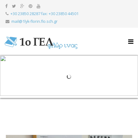
+30 23850 28287 fax: +30 23850 44501
mail@1lyk-florin.flo.sch.gr